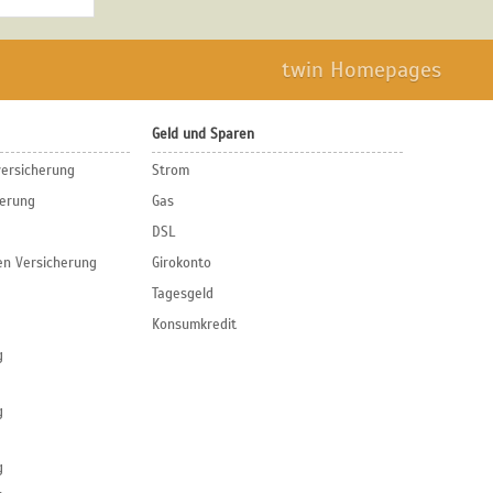
twin Homepages
Geld und Sparen
versicherung
Strom
herung
Gas
DSL
en Versicherung
Girokonto
Tagesgeld
Konsumkredit
g
g
g