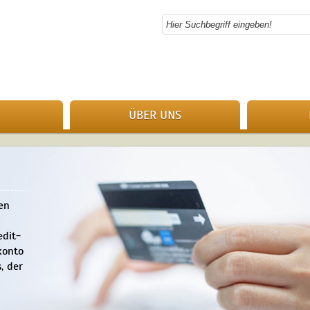
ÜBER UNS
en
edit-
konto
, der